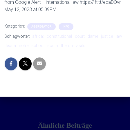
from Google Alert – international law https://ift.tt/edaDOvr
May 12, 2023 at 05:09PM
Kategorien:
AGGREGATOR
INFO
Schlagwörter:
africa:
constitutional
court
dame
justice
law
leona
notre
school
south
theron
visits
Ähnliche Beiträge