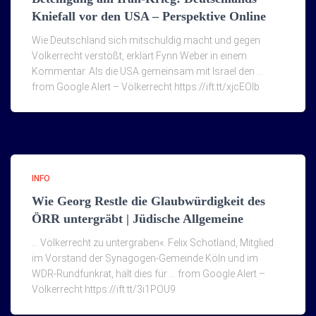
Kniefall vor den USA – Perspektive Online
Wie Deutschland sich mitschuldig macht und gegen
Völkerrecht verstößt, erklärt Fynn Weber in einem
Kommentar. Als die USA gemeinsam mit Israel den …
from Google Alert – Völkerrecht https://ift.tt/xjcEOIb
INFO
Wie Georg Restle die Glaubwürdigkeit des
ÖRR untergräbt | Jüdische Allgemeine
… Völkerrecht zu untergraben«. Felix Schotland, Mitglied
im Vorstand der Synagogen-Gemeinde Köln und im
WDR-Rundfunkrat, hält dies für … from Google Alert –
Völkerrecht https://ift.tt/3i1POU9