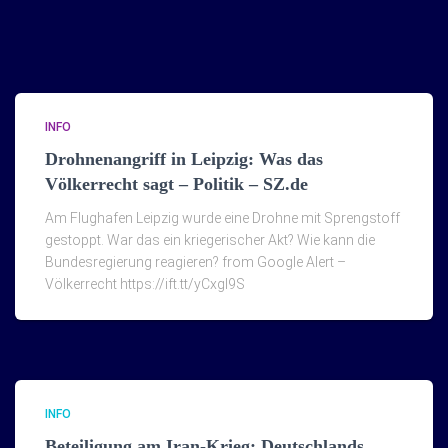
INFO
Drohnenangriff in Leipzig: Was das
Völkerrecht sagt – Politik – SZ.de
Am Flughafen Leipzig wurde eine Drohne mit Sprengstoff
gestoppt. War das ein kriegerischer Akt? Wie kann die
Bundesregierung reagieren? from Google Alert –
Völkerrecht https://ift.tt/yCxgI9S
INFO
Beteiligung am Iran-Krieg: Deutschlands