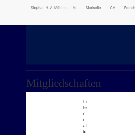
Stephan H. A. Möhrle, LL.M.
Startseite
CV
Forsc
Mitgliedschaften
In
te
r
n
at
io