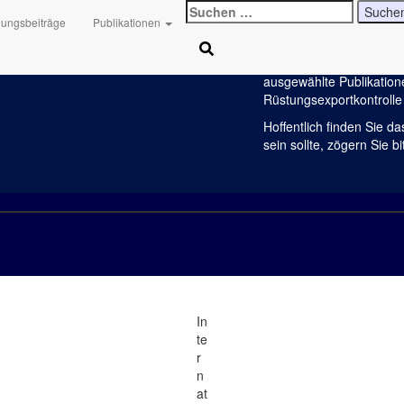
Suchen
Herzlich willkommen!
hungsbeiträge
Publikationen
nach:
Es freut mich, dass Si
Auf diesen Seiten finden
ausgewählte Publikation
Rüstungsexportkontrolle 
Hoffentlich finden Sie da
sein sollte, zögern Sie bi
In
te
r
n
at