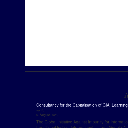
A
Consultancy for the Capitalisation of GIAI Learnin
von S.
6. August 2026
The Global Initiative Against Impunity for Internat
transitional justice, international … from Google Al