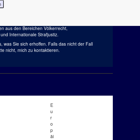
e den Weg auf meine Homepage gefunden haben.
 Sie meinen Lebenslauf, meine Lehrtätigkeit und
en aus den Bereichen Völkerrecht,
und Internationale Strafjustiz.
s, was Sie sich erhoffen. Falls das nicht der Fall
tte nicht, mich zu kontaktieren.
E
u
r
o
p
äi