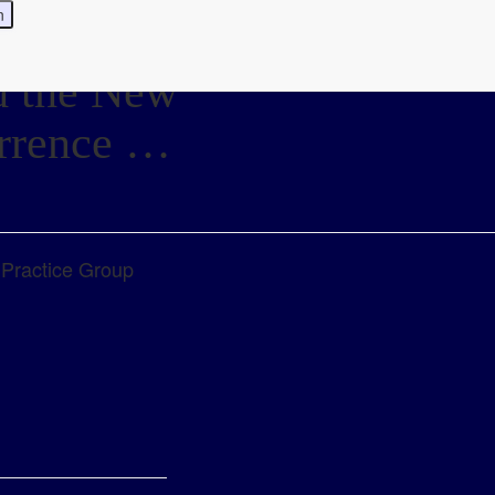
d the New
errence …
3
Practice Group