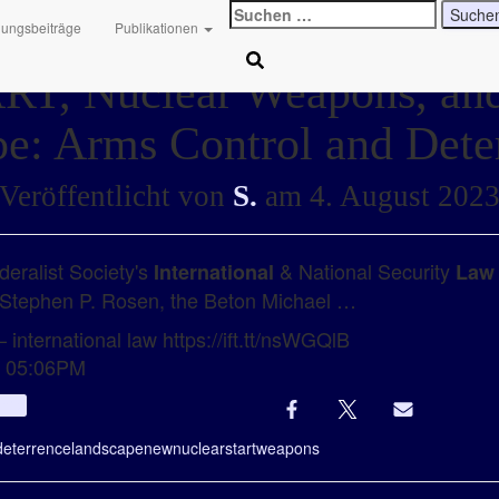
Suchen
hungsbeiträge
Publikationen
nach:
T, Nuclear Weapons, an
e: Arms Control and Det
Veröffentlicht von
S.
am
4. August 202
deralist Society's
& National Security
International
Law
h Stephen P. Rosen, the Beton Michael …
 international law https://ift.tt/nsWGQlB
t 05:06PM
Info
deterrence
landscape
new
nuclear
start
weapons