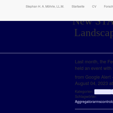
Stephan H. A. Möhrle, LL.M.
Startseite
CV
Forsc
New STAR
Landscap
Last month, the Fe
held an event wit
from Google Alert –
August 04, 2023 a
Kategorien:
aggregator
Schlagwörter:
Aggregator
arms
control