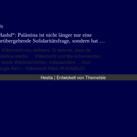
fo
Hashd“: Palästina ist nicht länger nur eine
orübergehende Solidaritätsfrage, sondern hat …
Völkerrecht neu definiere. Er betonte, dass die
lästinensische … Völkerrecht und Menschenrechten
r breite Wählerschichten, insbesondere … from
ogle Alert – Völkerrecht https://ift.tt/cbiEuOI
Hestia | Entwickelt von
ThemeIsle