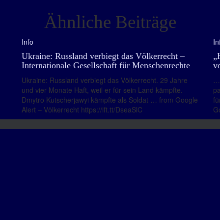
Ähnliche Beiträge
Info
In
Ukraine: Russland verbiegt das Völkerrecht –
„
Internationale Gesellschaft für Menschenrechte
v
Ukraine: Russland verbiegt das Völkerrecht. 29 Jahre
… 
und vier Monate Haft, weil er für sein Land kämpfte.
pa
Dmytro Kutscherjawyi kämpfte als Soldat … from Google
fü
Alert – Völkerrecht https://ift.tt/DseaSlC
Go