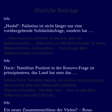
Ähnliche Beiträge
Info
„Hashd“: Palästina ist nicht länger nur eine
vorübergehende Solidaritätsfrage, sondern hat …
… Völkerrecht neu definiere. Er betonte, dass die
palästinensische … Völkerrecht und Menschenrechten für breite
Wählerschichten, insbesondere … from Google Alert –
Völkerrecht https://ift.tt/cbiEuOI
Info
Dacic: Namibias Position in der Kosovo-Frage ist
prinzipientreu, das Land hat stets das …
KoSSev Dacic: Namibias Haltung zum Kosovo ist prinzipientreu,
das Land hat stets das Völkerrecht unterstützt.
Themennachrichten – Namibia, Ivica … from Google Alert –
Völkerrecht https://ift.tt/72u1v5o
Info
Ein neuer Zusammenschluss der Vielen? – Rosa-