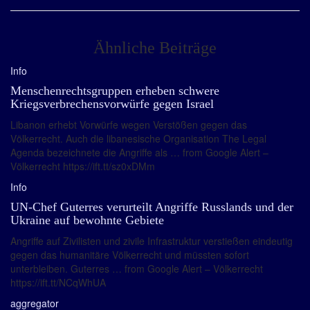
Ähnliche Beiträge
Info
Menschenrechtsgruppen erheben schwere
Kriegsverbrechensvorwürfe gegen Israel
Libanon erhebt Vorwürfe wegen Verstößen gegen das
Völkerrecht. Auch die libanesische Organisation The Legal
Agenda bezeichnete die Angriffe als … from Google Alert –
Völkerrecht https://ift.tt/sz0xDMm
Info
UN-Chef Guterres verurteilt Angriffe Russlands und der
Ukraine auf bewohnte Gebiete
Angriffe auf Zivilisten und zivile Infrastruktur verstießen eindeutig
gegen das humanitäre Völkerrecht und müssten sofort
unterbleiben. Guterres … from Google Alert – Völkerrecht
https://ift.tt/NCqWhUA
aggregator