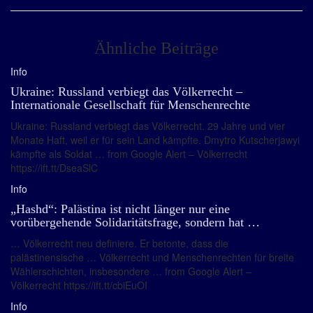
Ähnliche Beiträge
Info
Ukraine: Russland verbiegt das Völkerrecht –
Internationale Gesellschaft für Menschenrechte
Ukraine: Russland verbiegt das Völkerrecht. 29 Jahre und vier
Monate Haft, weil er für sein Land kämpfte. Dmytro Kutscherjawyi
kämpfte als Soldat … from Google Alert – Völkerrecht
https://ift.tt/DseaSlC
Info
„Hashd“: Palästina ist nicht länger nur eine
vorübergehende Solidaritätsfrage, sondern hat …
… Völkerrecht neu definiere. Er betonte, dass die
palästinensische … Völkerrecht und Menschenrechten für breite
Wählerschichten, insbesondere … from Google Alert –
Völkerrecht https://ift.tt/cbiEuOI
Info