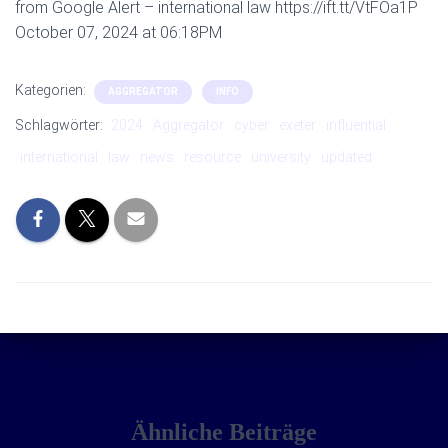
from Google Alert – international law https://ift.tt/VtFOa1P
October 07, 2024 at 06:18PM
Kategorien:
AGGREGATOR
INFO
Schlagwörter:
2024
Aggregator
cyber
exeter
influential
international
law
news
resource
university
updated
Ähnliche Beiträge