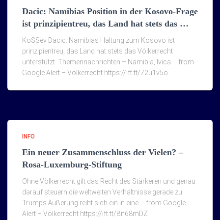
Dacic: Namibias Position in der Kosovo-Frage
ist prinzipientreu, das Land hat stets das …
KoSSev Dacic: Namibias Haltung zum Kosovo ist
prinzipientreu, das Land hat stets das Völkerrecht
unterstützt. Themennachrichten – Namibia, Ivica … from
Google Alert – Völkerrecht https://ift.tt/72u1v5o
INFO
Ein neuer Zusammenschluss der Vielen? –
Rosa-Luxemburg-Stiftung
Ohne Völkerrecht gilt das Recht des Stärkeren und genau
darauf steuern die weltweiten Verhältnisse gerade zu.
Trumps Äußerung reiht sich ein in eine … from Google
Alert – Völkerrecht https://ift.tt/Bn68mDZ