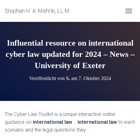
Stephan H. A. Möhrle, LL.M.
N
A
V
I
G
Influential resource on international
A
T
cyber law updated for 2024 – News –
I
University of Exeter
O
N
U
Veröffentlicht von
S.
am
7. Oktober 2024
M
S
C
H
A
L
The Cyber Law Toolkit is a unique interactive online
T
guidance on
international law
…
international law
to each
E
N
scenario and the legal questions they …