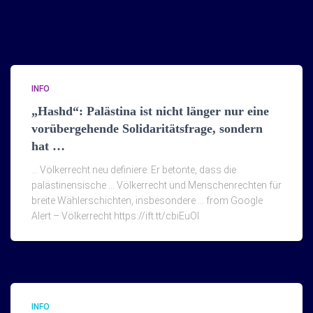
INFO
„Hashd“: Palästina ist nicht länger nur eine
vorübergehende Solidaritätsfrage, sondern
hat …
… Völkerrecht neu definiere. Er betonte, dass die
palästinensische … Völkerrecht und Menschenrechten für
breite Wählerschichten, insbesondere … from Google
Alert – Völkerrecht https://ift.tt/cbiEuOI
INFO