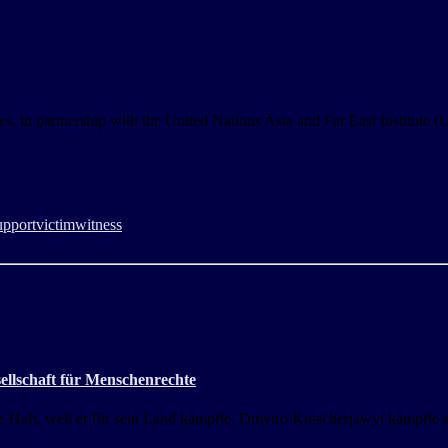
s, in partnership with the United Nations Asia and Far East Institute
upport
victim
witness
sellschaft für Menschenrechte
 Haft, weil er für sein Land kämpfte. Dmytro Kutscherjawyi kämpfte al