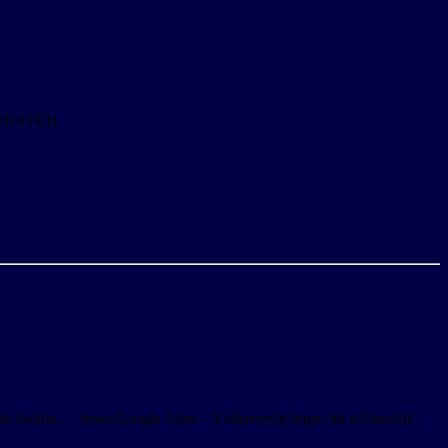
 (UNAFEI).
s Soldat … from Google Alert – Völkerrecht https://ift.tt/DseaSlC