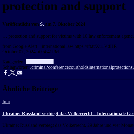
protection and support
Veröffentlicht von
S.
am
7. Oktober 2024
… protection and support for victims with 10
law
enforcement agencie
from Google Alert – international law https://ift.tt/Xu1VdHR
October 07, 2024 at 04:41PM
Kategorien:
aggregator
Info
Schlagwörter:
‚criminal‘
conference
court
holds
international
protection
s
Ähnliche Beiträge
Info
Ukraine: Russland verbiegt das Völkerrecht – Internationale Ge
Ukraine: Russland verbiegt das Völkerrecht. 29 Jahre und vier Monate