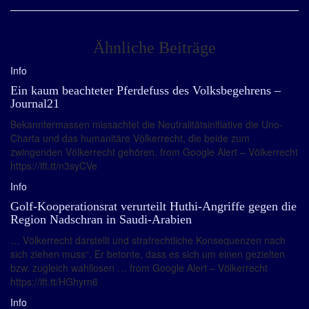
Ähnliche Beiträge
Info
Ein kaum beachteter Pferdefuss des Volksbegehrens –
Journal21
Bekanntermassen missachtet die Neutralitätsinitiative die Uno-
Charta und das humanitäre Völkerrecht, die beide zum
zwingenden Völkerrecht gehören. from Google Alert – Völkerrecht
https://ift.tt/n3syCVe
Info
Golf-Kooperationsrat verurteilt Huthi-Angriffe gegen die
Region Nadschran in Saudi-Arabien
… Völkerrecht darstellt und strafrechtliche Konsequenzen nach
sich ziehen muss“. Er betonte, dass es sich um einen gezielten
bzw. zugleich wahllosen … from Google Alert – Völkerrecht
https://ift.tt/HGhyrn6
Info