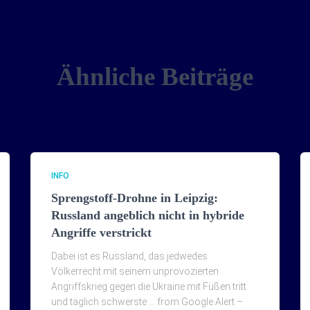
Ähnliche Beiträge
INFO
Sprengstoff-Drohne in Leipzig:
Russland angeblich nicht in hybride
Angriffe verstrickt
Dabei ist es Russland, das jedwedes
Völkerrecht mit seinem unprovozierten
Angriffskrieg gegen die Ukraine mit Füßen tritt
und täglich schwerste … from Google Alert –