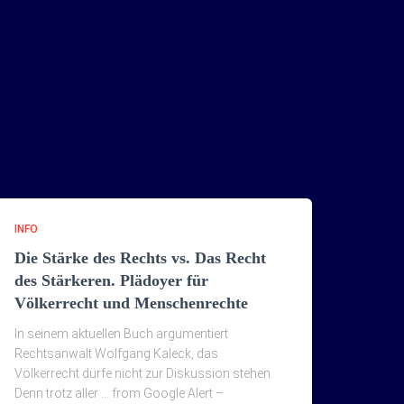
INFO
Die Stärke des Rechts vs. Das Recht
des Stärkeren. Plädoyer für
Völkerrecht und Menschenrechte
In seinem aktuellen Buch argumentiert
Rechtsanwalt Wolfgang Kaleck, das
Völkerrecht dürfe nicht zur Diskussion stehen.
Denn trotz aller … from Google Alert –