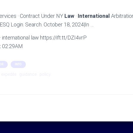
ervices · Contract Under NY
Law
·
International
Arbitratio
ESQ Login. Search. October 18, 2024|In …
international law https://ift.tt/DZI4vrP
at 02:29AM
OR
INFO
expedite
guidance
policy