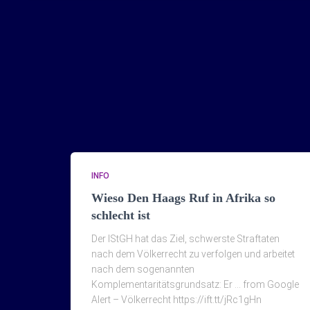
INFO
Wieso Den Haags Ruf in Afrika so
schlecht ist
Der IStGH hat das Ziel, schwerste Straftaten
nach dem Völkerrecht zu verfolgen und arbeitet
nach dem sogenannten
Komplementaritätsgrundsatz: Er … from Google
Alert – Völkerrecht https://ift.tt/jRc1gHn