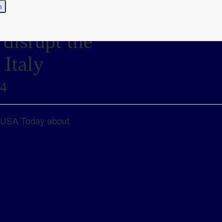
disrupt the
 Italy
24
h USA Today about