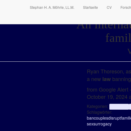
Stephan H. A. Möhrle, LL.M.
Startseite
CV
Forsc
An interna
famil
V
Ryan Thoreson, ass
a new
bannin
law
from Google Alert –
October 19, 2024 
Kategorien:
aggregator
Schlagwörter:
ban
couples
disrupt
famil
sex
surrogacy