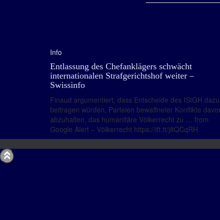
Info
Entlassung des Chefanklägers schwächt
internationalen Strafgerichtshof weiter –
Swissinfo
Finaud argumentiert, dass Entscheide des IStGH dazu
beitragen würden, Parteien bewaffneter Konflikte davo
abzuhalten, das humanitäre Völkerrecht zu … from
Google Alert – Völkerrecht https://ift.tt/j8QCqRH