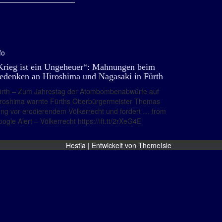
fo
Krieg ist ein Ungeheuer“: Mahnungen beim
edenken an Hiroshima und Nagasaki in Fürth
ürth – Zum Jahrestag der Atombombenabwürfe auf
iroshima warnte Fürths Oberbürgermeister Thomas
ng vor erodierendem Völkerrecht und fordert … from
ogle Alert – Völkerrecht https://ift.tt/2rXeG4E
Hestia | Entwickelt von
ThemeIsle