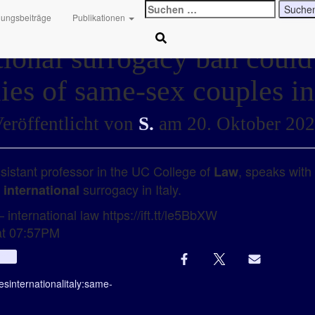
Suchen
hungsbeiträge
Publikationen
nach:
tional surrogacy ban could 
ies of same-sex couples in
eröffentlicht von
S.
am
20. Oktober 20
istant professor in the UC College of
, speaks wit
Law
g
surrogacy in Italy.
international
 international law https://ift.tt/le5BbXW
at 07:57PM
Info
ies
international
italy:
same-