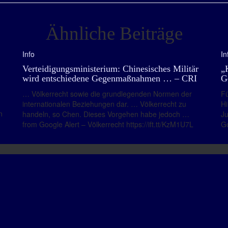
Ähnliche Beiträge
Info
In
Verteidigungsministerium: Chinesisches Militär
„
wird entschiedene Gegenmaßnahmen … – CRI
G
… Völkerrecht sowie die grundlegenden Normen der
F
internationalen Beziehungen dar. … Völkerrecht zu
H
n
handeln, so Chen. Dieses Vorgehen habe jedoch …
Ju
from Google Alert – Völkerrecht https://ift.tt/KzM1U7L
Go