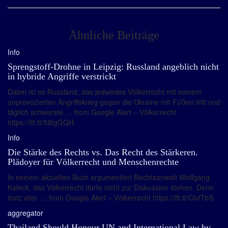
Ähnliche Beiträge
Info
Sprengstoff-Drohne in Leipzig: Russland angeblich nicht
in hybride Angriffe verstrickt
Dabei ist es Russland, das jedwedes Völkerrecht mit seinem
unprovozierten Angriffskrieg gegen die Ukraine mit Füßen tritt und
täglich schwerste … from Google Alert – Völkerrecht
https://ift.tt/58tgGQH
Info
Die Stärke des Rechts vs. Das Recht des Stärkeren.
Plädoyer für Völkerrecht und Menschenrechte
In seinem aktuellen Buch argumentiert Rechtsanwalt Wolfgang
Kaleck, das Völkerrecht dürfe nicht zur Diskussion stehen. Denn
trotz aller … from Google Alert – Völkerrecht https://ift.tt/ClviTbS
aggregator
Thailand Should Honour UN and International Law by