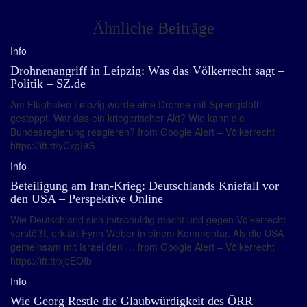
Ähnliche Beiträge
Info
Drohnenangriff in Leipzig: Was das Völkerrecht sagt –
Politik – SZ.de
Am Flughafen Leipzig wurde eine Drohne mit Sprengstoff
gestoppt. War das ein kriegerischer Akt? Wie kann die
Bundesregierung reagieren? from Google Alert – Völkerrecht
https://ift.tt/yCxgI9S
Info
Beteiligung am Iran-Krieg: Deutschlands Kniefall vor
den USA – Perspektive Online
Wie Deutschland sich mitschuldig macht und gegen Völkerrecht
verstößt, erklärt Fynn Weber in einem Kommentar. Als die USA
gemeinsam mit Israel den … from Google Alert – Völkerrecht
https://ift.tt/xjcEOIb
Info
Wie Georg Restle die Glaubwürdigkeit des ÖRR