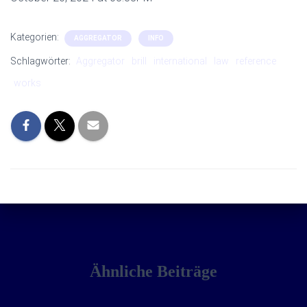
Kategorien:
AGGREGATOR
INFO
Schlagwörter:
Aggregator
brill
international
law
reference
works
Ähnliche Beiträge