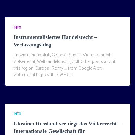
INFO
Instrumentalisiertes Handelsrecht –
Verfassungsblog
Entwicklungspolitik, Globaler Süden, Migrationsrecht,
Völkerrecht, Welthandelsrecht, Zoll. Other posts about
this region: Europa · Romy … from Google Alert –
Völkerrecht https://ift.tt/s8Hl5tR
INFO
Ukraine: Russland verbiegt das Völkerrecht –
Internationale Gesellschaft für