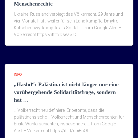
Menschenrechte
Ukraine: Russland verbiegt das Völkerrecht. 29 Jahre und
vier Monate Haft, weil er für sein Land kämpfte. Dmytro
Kutscherjawyi kämpfte als Soldat … from Google Alert –
Völkerrecht https://ift.tt/DseaSlC
INFO
„Hashd“: Palästina ist nicht länger nur eine
vorübergehende Solidaritätsfrage, sondern
hat …
… Völkerrecht neu definiere. Er betonte, dass die
palästinensische … Völkerrecht und Menschenrechten für
breite Wählerschichten, insbesondere … from Google
Alert – Völkerrecht https://ift.tt/cbiEuOI