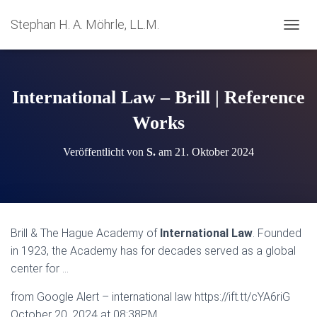
Stephan H. A. Möhrle, LL.M.
N
A
V
I
G
International Law – Brill | Reference
A
T
Works
I
O
Veröffentlicht von
S.
am
21. Oktober 2024
N
U
M
S
C
H
Brill & The Hague Academy of
International Law
. Founded
A
in 1923, the Academy has for decades served as a global
L
T
center for …
E
N
from Google Alert – international law https://ift.tt/cYA6riG
October 20, 2024 at 08:38PM