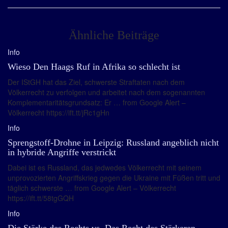
Ähnliche Beiträge
Info
Wieso Den Haags Ruf in Afrika so schlecht ist
Der IStGH hat das Ziel, schwerste Straftaten nach dem
Völkerrecht zu verfolgen und arbeitet nach dem sogenannten
Komplementaritätsgrundsatz: Er … from Google Alert –
Völkerrecht https://ift.tt/jRc1gHn
Info
Sprengstoff-Drohne in Leipzig: Russland angeblich nicht
in hybride Angriffe verstrickt
Dabei ist es Russland, das jedwedes Völkerrecht mit seinem
unprovozierten Angriffskrieg gegen die Ukraine mit Füßen tritt und
täglich schwerste … from Google Alert – Völkerrecht
https://ift.tt/58tgGQH
Info