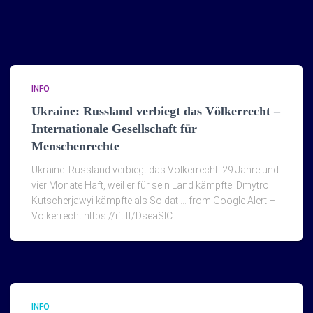
INFO
Ukraine: Russland verbiegt das Völkerrecht –
Internationale Gesellschaft für
Menschenrechte
Ukraine: Russland verbiegt das Völkerrecht. 29 Jahre und
vier Monate Haft, weil er für sein Land kämpfte. Dmytro
Kutscherjawyi kämpfte als Soldat … from Google Alert –
Völkerrecht https://ift.tt/DseaSlC
INFO