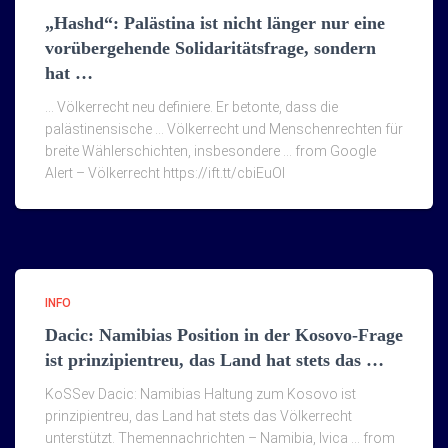
„Hashd“: Palästina ist nicht länger nur eine
vorübergehende Solidaritätsfrage, sondern
hat …
… Völkerrecht neu definiere. Er betonte, dass die
palästinensische … Völkerrecht und Menschenrechten für
breite Wählerschichten, insbesondere … from Google
Alert – Völkerrecht https://ift.tt/cbiEuOI
INFO
Dacic: Namibias Position in der Kosovo-Frage
ist prinzipientreu, das Land hat stets das …
KoSSev Dacic: Namibias Haltung zum Kosovo ist
prinzipientreu, das Land hat stets das Völkerrecht
unterstützt. Themennachrichten – Namibia, Ivica … from