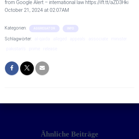
from Google Alert – international law https://ift.tt/aZD3Hki
October 21, 2024 at 02:07AM
Kategorien:
AGGREGATOR
INFO
Schlagwörter:
al-qaida
alleged
appeals
associate
minister
pakistan’s
prime
release
Ähnliche Beiträge