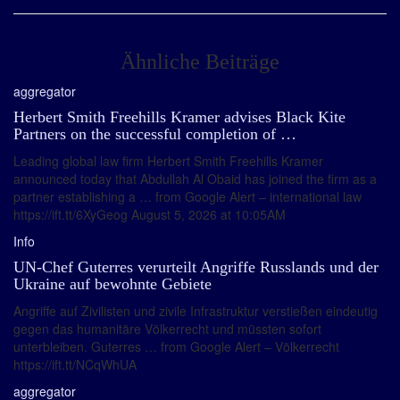
Ähnliche Beiträge
aggregator
Herbert Smith Freehills Kramer advises Black Kite
Partners on the successful completion of …
Leading global law firm Herbert Smith Freehills Kramer
announced today that Abdullah Al Obaid has joined the firm as a
partner establishing a … from Google Alert – international law
https://ift.tt/6XyGeog August 5, 2026 at 10:05AM
Info
UN-Chef Guterres verurteilt Angriffe Russlands und der
Ukraine auf bewohnte Gebiete
Angriffe auf Zivilisten und zivile Infrastruktur verstießen eindeutig
gegen das humanitäre Völkerrecht und müssten sofort
unterbleiben. Guterres … from Google Alert – Völkerrecht
https://ift.tt/NCqWhUA
aggregator