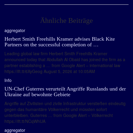
Ähnliche Beiträge
aggregator
Herbert Smith Freehills Kramer advises Black Kite
Partners on the successful completion of …
Leading global law firm Herbert Smith Freehills Kramer
announced today that Abdullah Al Obaid has joined the firm as a
partner establishing a … from Google Alert – international law
https://ift.tt/6XyGeog August 5, 2026 at 10:05AM
Info
UN-Chef Guterres verurteilt Angriffe Russlands und der
Ukraine auf bewohnte Gebiete
Angriffe auf Zivilisten und zivile Infrastruktur verstießen eindeutig
gegen das humanitäre Völkerrecht und müssten sofort
unterbleiben. Guterres … from Google Alert – Völkerrecht
https://ift.tt/NCqWhUA
aggregator