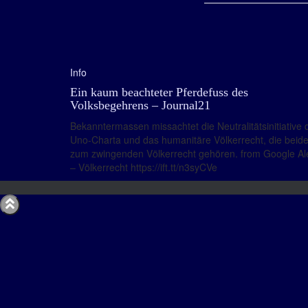
Info
Ein kaum beachteter Pferdefuss des
Volksbegehrens – Journal21
Bekanntermassen missachtet die Neutralitätsinitiative 
Uno-Charta und das humanitäre Völkerrecht, die beid
zum zwingenden Völkerrecht gehören. from Google Al
– Völkerrecht https://ift.tt/n3syCVe