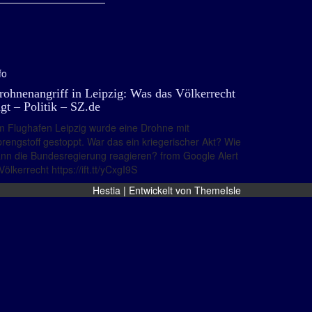
fo
rohnenangriff in Leipzig: Was das Völkerrecht
agt – Politik – SZ.de
 Flughafen Leipzig wurde eine Drohne mit
rengstoff gestoppt. War das ein kriegerischer Akt? Wie
nn die Bundesregierung reagieren? from Google Alert
Völkerrecht https://ift.tt/yCxgI9S
Hestia | Entwickelt von
ThemeIsle