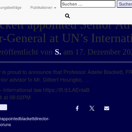
Suchen
hungsbeiträge
Publikationen
nach:
ckett appointed Senior Adv
r-General at UN’s Interna
röffentlicht von
S.
am
17. Dezember 20
is proud to announce that Professor Adelle Blackett, F
w
ior advisor to Mr. Gilbert Houngbo, …
 international law https://ift.tt/LAEnlaB
4 at 08:02PM
Info
r
appointed
blackett
director-
ior
uns