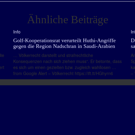
Ähnliche Beiträge
Info
In
Golf-Kooperationsrat verurteilt Huthi-Angriffe
D
gegen die Region Nadschran in Saudi-Arabien
s
die
… Völkerrecht darstellt und strafrechtliche
Am
e
Konsequenzen nach sich ziehen muss“. Er betonte, dass
Sp
ert
es sich um einen gezielten bzw. zugleich wahllosen …
ka
from Google Alert – Völkerrecht https://ift.tt/HGhyrn6
– 