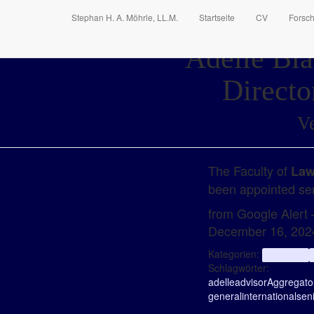
Stephan H. A. Möhrle, LL.M.
Startseite
CV
Forsc
Adelle Bla
Directo
Ve
The Faculty of
La
been appointed sen
from Google Alert –
December 16, 202
Kategorien:
aggregator
Schlagwörter:
adelle
advisor
Aggregato
general
international
sen