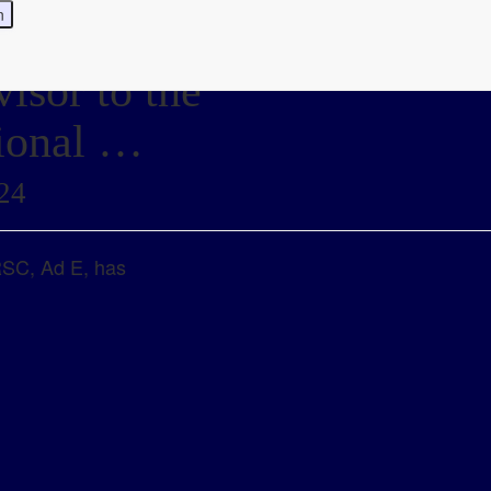
isor to the
tional …
24
RSC, Ad E, has