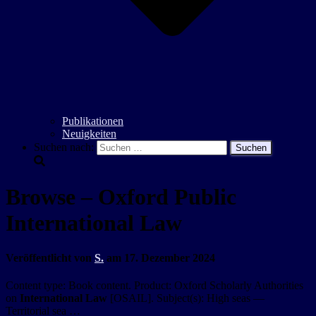
Publikationen
Neuigkeiten
Suchen nach:
Browse – Oxford Public
International Law
Veröffentlicht von
S.
am
17. Dezember 2024
Content type: Book content. Product: Oxford Scholarly Authorities
on
International Law
[OSAIL]. Subject(s): High seas —
Territorial sea …