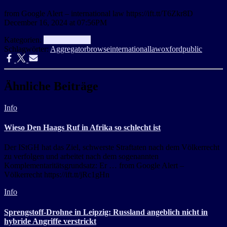
from Google Alert – international law https://ift.tt/T6Zkr8D
December 16, 2024 at 07:56PM
Kategorien:
aggregator
Info
Schlagwörter:
Aggregator
browse
international
law
oxford
public
Ähnliche Beiträge
Info
Wieso Den Haags Ruf in Afrika so schlecht ist
Der IStGH hat das Ziel, schwerste Straftaten nach dem Völkerrecht
zu verfolgen und arbeitet nach dem sogenannten
Komplementaritätsgrundsatz: Er … from Google Alert –
Völkerrecht https://ift.tt/jRc1gHn
Info
Sprengstoff-Drohne in Leipzig: Russland angeblich nicht in
hybride Angriffe verstrickt