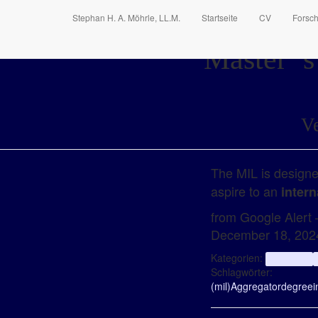
Stephan H. A. Möhrle, LL.M.
Startseite
CV
Forsc
Master ’s
Ve
The MIL is designe
aspire to an
intern
from Google Alert –
December 18, 202
Kategorien:
aggregator
Schlagwörter:
(mil)
Aggregator
degree
i