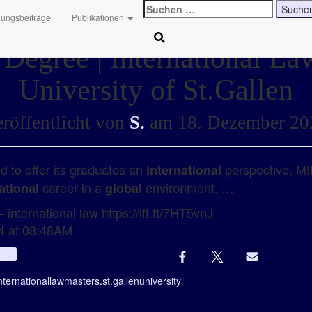
Suchen
hungsbeiträge
Publikationen
nach:
 Degree | International L
University of St.Gallen
röffentlicht von
S.
am
18. Dezember 20
d to offer its graduates an
perspective. MI
international
career in a
environment, …
ational
global
 international law https://ift.tt/7HT5vnJ
4 at 08:48AM
Info
nternational
law
master
s.
st.gallen
university