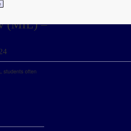
aw (MIL) –
24
L students often