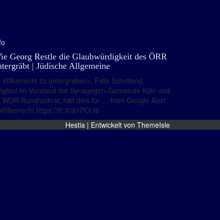
fo
ie Georg Restle die Glaubwürdigkeit des ÖRR
ntergräbt | Jüdische Allgemeine
Völkerrecht zu untergraben«. Felix Schotland,
tglied im Vorstand der Synagogen-Gemeinde Köln und
 WDR-Rundfunkrat, hält dies für … from Google Alert
Völkerrecht https://ift.tt/3i1POU9
Hestia | Entwickelt von
ThemeIsle