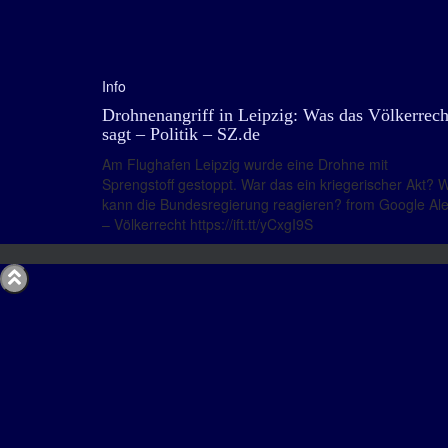
Info
Drohnenangriff in Leipzig: Was das Völkerrech
sagt – Politik – SZ.de
Am Flughafen Leipzig wurde eine Drohne mit
Sprengstoff gestoppt. War das ein kriegerischer Akt? 
kann die Bundesregierung reagieren? from Google Ale
– Völkerrecht https://ift.tt/yCxgI9S