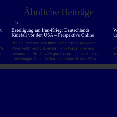
Ähnliche Beiträge
Info
In
t
Beteiligung am Iran-Krieg: Deutschlands
W
Kniefall vor den USA – Perspektive Online
u
Wie Deutschland sich mitschuldig macht und gegen
… 
Wie
Völkerrecht verstößt, erklärt Fynn Weber in einem
Mi
rt
Kommentar. Als die USA gemeinsam mit Israel den …
im
from Google Alert – Völkerrecht https://ift.tt/xjcEOIb
– 