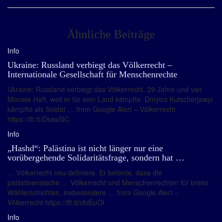
Ähnliche Beiträge
Info
Ukraine: Russland verbiegt das Völkerrecht –
Internationale Gesellschaft für Menschenrechte
Ukraine: Russland verbiegt das Völkerrecht. 29 Jahre und vier
Monate Haft, weil er für sein Land kämpfte. Dmytro Kutscherjawyi
kämpfte als Soldat … from Google Alert – Völkerrecht
https://ift.tt/DseaSlC
Info
„Hashd“: Palästina ist nicht länger nur eine
vorübergehende Solidaritätsfrage, sondern hat …
… Völkerrecht neu definiere. Er betonte, dass die
palästinensische … Völkerrecht und Menschenrechten für breite
Wählerschichten, insbesondere … from Google Alert –
Völkerrecht https://ift.tt/cbiEuOI
Info