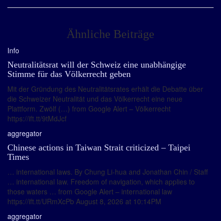
Ähnliche Beiträge
Info
Neutralitätsrat will der Schweiz eine unabhängige
Stimme für das Völkerrecht geben
Mit der Gründung des Neutralitätsrates erhält die Debatte über
die Schweizer Neutralität und das Völkerrecht eine neue
Plattform. Zwölf (…) from Google Alert – Völkerrecht
https://ift.tt/9tMdJcf
aggregator
Chinese actions in Taiwan Strait criticized – Taipei
Times
… international laws. By Chung Li-hua and Jonathan Chin / Staff
… international law. Freedom of navigation, which applies to
those waters … from Google Alert – international law
https://ift.tt/URmXcPb August 8, 2026 at 10:14PM
aggregator