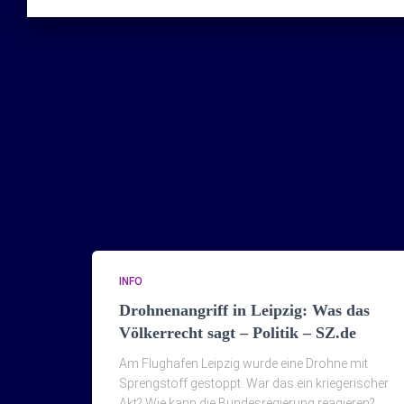
INFO
Drohnenangriff in Leipzig: Was das
Völkerrecht sagt – Politik – SZ.de
Am Flughafen Leipzig wurde eine Drohne mit
Sprengstoff gestoppt. War das ein kriegerischer
Akt? Wie kann die Bundesregierung reagieren?