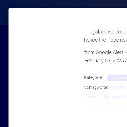
… legal, conscience
hence the Pope nev
from Google Alert – 
February 03, 2025 
Kategorien:
AGGREGAT
Schlagwörter:
biggest
players
rules
rules-b