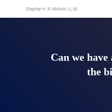
Stephan H. A. Möhrle, LL.M.
Can we have a
the b