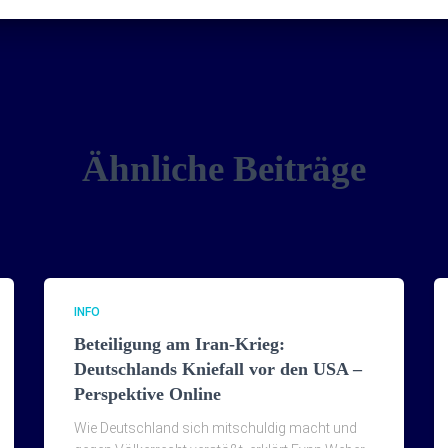
Ähnliche Beiträge
INFO
Beteiligung am Iran-Krieg:
Deutschlands Kniefall vor den USA –
Perspektive Online
Wie Deutschland sich mitschuldig macht und