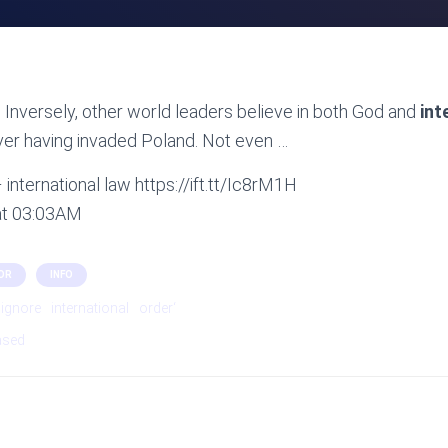
. Inversely, other world leaders believe in both God and
int
er having invaded Poland. Not even …
international law https://ift.tt/Ic8rM1H
at 03:03AM
OR
INFO
ignore
international
order‘
ased