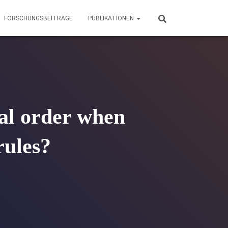
FORSCHUNGSBEITRÄGE
PUBLIKATIONEN
nal order when
rules?