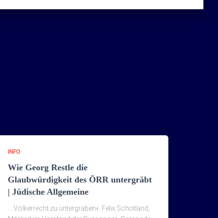
INFO
Wie Georg Restle die
Glaubwürdigkeit des ÖRR untergräbt
| Jüdische Allgemeine
… Völkerrecht zu untergraben«. Felix Schotland,