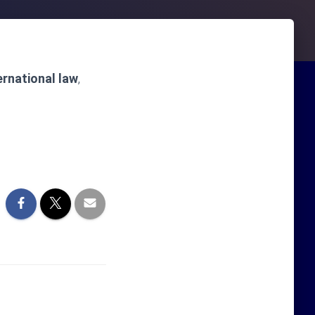
ernational law
,