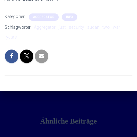
Kategorien:
AGGREGATOR
INFO
Schlagwörter:
Aggregator
just
security
sudan
two
war
years
Ähnliche Beiträge