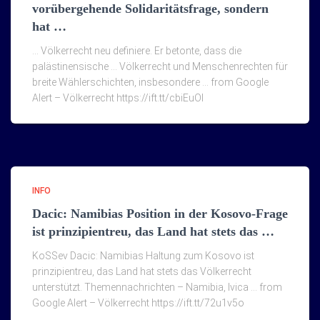
vorübergehende Solidaritätsfrage, sondern
hat …
… Völkerrecht neu definiere. Er betonte, dass die
palästinensische … Völkerrecht und Menschenrechten für
breite Wählerschichten, insbesondere … from Google
Alert – Völkerrecht https://ift.tt/cbiEuOI
INFO
Dacic: Namibias Position in der Kosovo-Frage
ist prinzipientreu, das Land hat stets das …
KoSSev Dacic: Namibias Haltung zum Kosovo ist
prinzipientreu, das Land hat stets das Völkerrecht
unterstützt. Themennachrichten – Namibia, Ivica … from
Google Alert – Völkerrecht https://ift.tt/72u1v5o