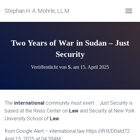
Stephan H. A. Möhrle, LL.M.
N
A
V
I
G
Two Years of War in Sudan – Just
A
T
Security
I
O
Veröffentlicht von
S.
am
15. April 2025
N
U
M
S
C
H
The
international
community must exert … Just Security is
A
based at the Reiss Center on
Law
and Security at New York
L
T
University School of
Law
.
E
N
from Google Alert – international law https://ift.tt/D0atd72
April 15, 2025 at 04:39AM