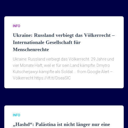
INFO
Ukraine: Russland verbiegt das Völkerrecht –
Internationale Gesellschaft für
Menschenrechte
Ukraine: Russland verbiegt das Völkerrecht. 29 Jahre und
vier Monate Haft, weil er für sein Land kämpfte. Dmytro
Kutscherjawyi kämpfte als Soldat … from Google Alert –
Völkerrecht https://ift.tt/DseaSlC
INFO
„Hashd“: Palästina ist nicht länger nur eine