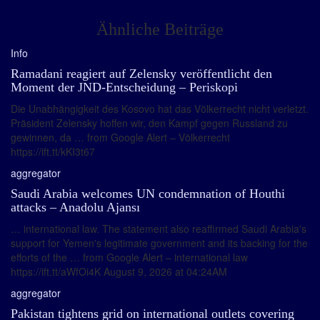
Ähnliche Beiträge
Info
Ramadani reagiert auf Zelensky veröffentlicht den
Moment der JND-Entscheidung – Periskopi
Die Unabhängigkeit des Kosovo hat das Völkerrecht nicht verletzt.
Präsident Zelensky hoffen wir, den Kampf gegen Russland zu
gewinnen, da … from Google Alert – Völkerrecht
https://ift.tt/kKI3t67
aggregator
Saudi Arabia welcomes UN condemnation of Houthi
attacks – Anadolu Ajansı
… international law. The statement also reaffirmed Saudi Arabia's
support for Yemen's legitimate government and its backing for the
efforts of the … from Google Alert – international law
https://ift.tt/aWfOi4K August 9, 2026 at 04:24AM
aggregator
Pakistan tightens grid on international outlets covering