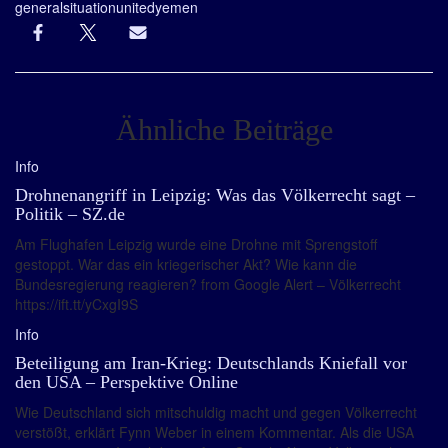
general
situation
united
yemen
Ähnliche Beiträge
Info
Drohnenangriff in Leipzig: Was das Völkerrecht sagt –
Politik – SZ.de
Am Flughafen Leipzig wurde eine Drohne mit Sprengstoff
gestoppt. War das ein kriegerischer Akt? Wie kann die
Bundesregierung reagieren? from Google Alert – Völkerrecht
https://ift.tt/yCxgI9S
Info
Beteiligung am Iran-Krieg: Deutschlands Kniefall vor
den USA – Perspektive Online
Wie Deutschland sich mitschuldig macht und gegen Völkerrecht
verstößt, erklärt Fynn Weber in einem Kommentar. Als die USA