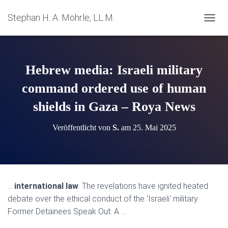
Stephan H. A. Möhrle, LL.M.
N
A
V
I
G
Hebrew media: Israeli military
A
T
command ordered use of human
I
shields in Gaza – Roya News
O
N
U
Veröffentlicht von
S.
am
25. Mai 2025
M
S
C
H
A
L
…
international law
. The revelations have ignited heated
T
debate over the ethical conduct of the 'Israeli' military.
E
N
Former Detainees Speak Out. A …