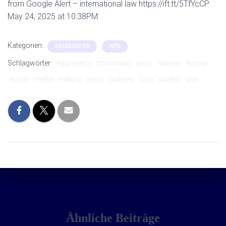
from Google Alert – international law https://ift.tt/5TfYcCP
May 24, 2025 at 10:38PM
Kategorien:
AGGREGATOR
INFO
Schlagwörter:
Aggregator
command
gaza:
hebrew
human
israeli
media
military
news
ordered
roya
shields
use
Ähnliche Beiträge