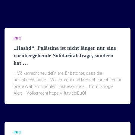
INFO
„Hashd“: Palästina ist nicht länger nur eine
vorübergehende Solidaritätsfrage, sondern
hat …
… Völkerrecht neu definiere. Er betonte, dass die
palästinensische … Völkerrecht und Menschenrechten für
breite Wählerschichten, insbesondere … from Google
Alert – Völkerrecht https://ift.tt/cbiEuOI
INFO