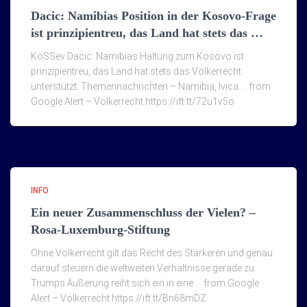
Dacic: Namibias Position in der Kosovo-Frage
ist prinzipientreu, das Land hat stets das …
KoSSev Dacic: Namibias Haltung zum Kosovo ist
prinzipientreu, das Land hat stets das Völkerrecht
unterstützt. Themennachrichten – Namibia, Ivica … from
Google Alert – Völkerrecht https://ift.tt/72u1v5o
INFO
Ein neuer Zusammenschluss der Vielen? –
Rosa-Luxemburg-Stiftung
Ohne Völkerrecht gilt das Recht des Stärkeren und genau
darauf steuern die weltweiten Verhältnisse gerade zu.
Trumps Äußerung reiht sich ein in eine … from Google
Alert – Völkerrecht https://ift.tt/Bn68mDZ