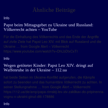
Ähnliche Beiträge
Info
Papst beim Mittagsgebet zu Ukraine und Russland:
Völkerrecht achten – YouTube
Für die Einhaltung des Völkerrechts und das Ende der Angriffe
auf zivile Ziele hat Papst Leo XIV. mit Blick auf Russland und die
Ukraine … from Google Alert – Völkerrecht
https://www.youtube.com/watch?v=DhLbDtxCxTI
Info
Wegen getöteter Kinder: Papst Leo XIV. dringt auf
Waffenruhe in der Ukraine – 112.ua
hat beide Seiten im Ukraine-Konflikt aufgerufen, die Kämpfe
sofort zu beenden und das humanitäre Völkerrecht zu achten. In
seiner Stellungnahme … from Google Alert – Völkerrecht
https://112.ua/de/amp/papa-rimskij-lev-xiv-zaklikav-do-pripinenna-
vognu-v-ukraini-ginut-diti-178886
Info