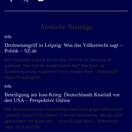
Ähnliche Beiträge
Info
Drohnenangriff in Leipzig: Was das Völkerrecht sagt –
Politik – SZ.de
Am Flughafen Leipzig wurde eine Drohne mit Sprengstoff
gestoppt. War das ein kriegerischer Akt? Wie kann die
Bundesregierung reagieren? from Google Alert – Völkerrecht
https://ift.tt/yCxgI9S
Info
Beteiligung am Iran-Krieg: Deutschlands Kniefall vor
den USA – Perspektive Online
Wie Deutschland sich mitschuldig macht und gegen Völkerrecht
verstößt, erklärt Fynn Weber in einem Kommentar. Als die USA
gemeinsam mit Israel den … from Google Alert – Völkerrecht
https://ift.tt/xjcEOIb