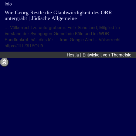
Info
Wie Georg Restle die Glaubwürdigkeit des ÖRR
untergräbt | Jüdische Allgemeine
… Völkerrecht zu untergraben«. Felix Schotland, Mitglied im
Vorstand der Synagogen-Gemeinde Köln und im WDR-
Rundfunkrat, hält dies für … from Google Alert – Völkerrecht
https://ift.tt/3i1POU9
Hestia | Entwickelt von
ThemeIsle