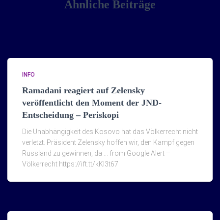
Ähnliche Beiträge
INFO
Ramadani reagiert auf Zelensky
veröffentlicht den Moment der JND-
Entscheidung – Periskopi
Die Unabhängigkeit des Kosovo hat das Völkerrecht nicht
verletzt. Präsident Zelensky hoffen wir, den Kampf gegen
Russland zu gewinnen, da … from Google Alert –
Völkerrecht https://ift.tt/kKI3t67