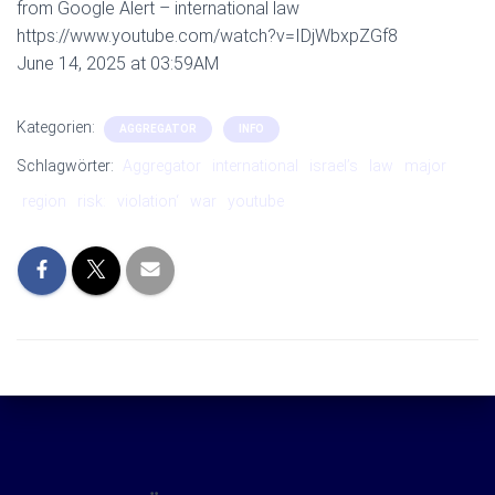
from Google Alert – international law
https://www.youtube.com/watch?v=IDjWbxpZGf8
June 14, 2025 at 03:59AM
Kategorien:
AGGREGATOR
INFO
Schlagwörter:
Aggregator
international
israel’s
law
major
region
risk:
violation‘
war
youtube