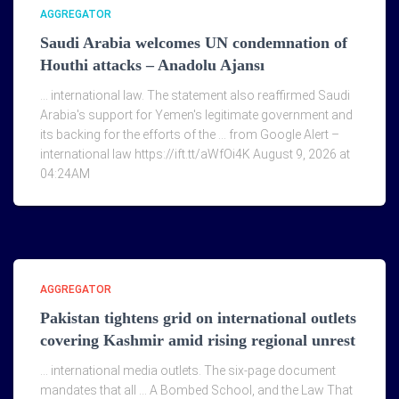
AGGREGATOR
Saudi Arabia welcomes UN condemnation of
Houthi attacks – Anadolu Ajansı
… international law. The statement also reaffirmed Saudi
Arabia's support for Yemen's legitimate government and
its backing for the efforts of the … from Google Alert –
international law https://ift.tt/aWfOi4K August 9, 2026 at
04:24AM
AGGREGATOR
Pakistan tightens grid on international outlets
covering Kashmir amid rising regional unrest
… international media outlets. The six-page document
mandates that all … A Bombed School, and the Law That