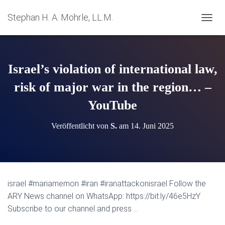
Stephan H. A. Möhrle, LL.M.
N
A
V
I
G
Israel’s violation of international law,
A
T
risk of major war in the region… –
I
YouTube
O
N
U
Veröffentlicht von
S.
am
14. Juni 2025
M
S
C
H
A
L
israel #mariamemon #iran #iranattackonisrael Follow the
T
ARY News channel on WhatsApp: https://bit.ly/46e5HzY
E
N
Subscribe to our channel and press …