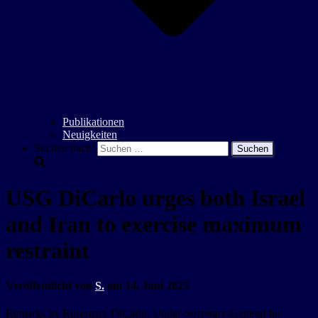
Publikationen
Neuigkeiten
Suchen nach:
USG DiCarlo urges both Israel
and Iran to exercise maximum
restraint
Veröffentlicht von
S.
am
14. Juni 2025
Remarks by Rosemary DiCarlo, Under-Secretary-General for