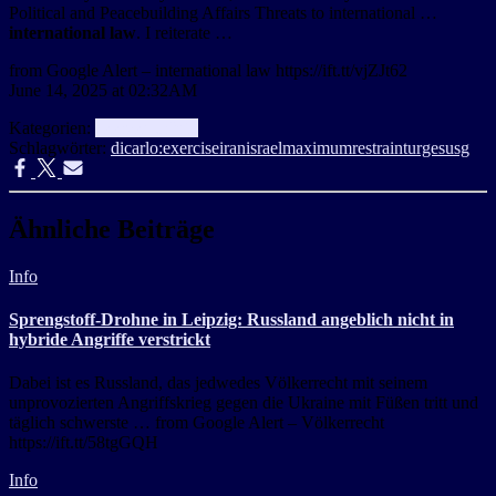
Political and Peacebuilding Affairs Threats to international …
international law
. I reiterate …
from Google Alert – international law https://ift.tt/vjZJt62
June 14, 2025 at 02:32AM
Kategorien:
aggregator
Info
Schlagwörter:
dicarlo:
exercise
iran
israel
maximum
restraint
urges
usg
Ähnliche Beiträge
Info
Sprengstoff-Drohne in Leipzig: Russland angeblich nicht in
hybride Angriffe verstrickt
Dabei ist es Russland, das jedwedes Völkerrecht mit seinem
unprovozierten Angriffskrieg gegen die Ukraine mit Füßen tritt und
täglich schwerste … from Google Alert – Völkerrecht
https://ift.tt/58tgGQH
Info