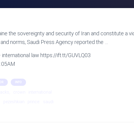
ne the sovereignty and security of Iran and constitute a vio
and norms, Saudi Press Agency reported the …
 international law https://ift.tt/GUVLQ03
01:05AM
OR
INFO
tacks,
crown
international
s
pezeshkian
prince:
saudi