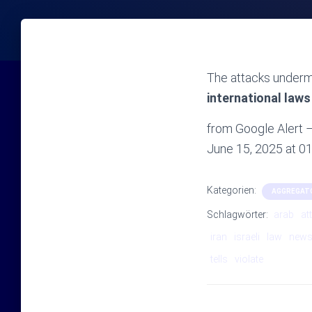
The attacks undermi
international laws
from Google Alert –
June 15, 2025 at 
Kategorien:
AGGREGAT
Schlagwörter:
arab
at
iran
israeli
law
new
tells
violate