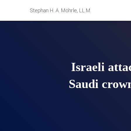
Stephan H. A. Möhrle, LL.M.
Israeli att
Saudi crown