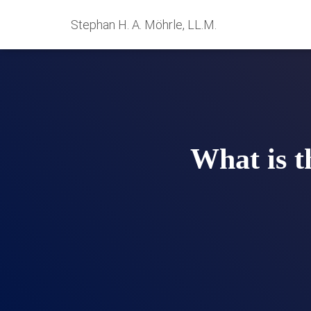
Stephan H. A. Möhrle, LL.M.
What is th