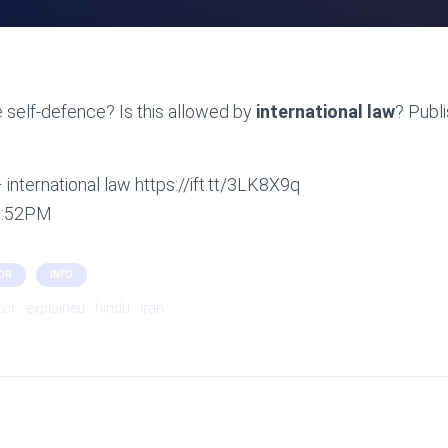
 self-defence? Is this allowed by
international law
? Publ
international law https://ift.tt/3LK8X9q
09:52PM
OR
INFO
tor
explained
hindu
iran