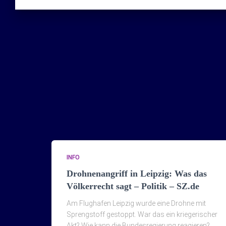
INFO
Drohnenangriff in Leipzig: Was das
Völkerrecht sagt – Politik – SZ.de
Am Flughafen Leipzig wurde eine Drohne mit
Sprengstoff gestoppt. War das ein kriegerischer
Akt? Wie kann die Bundesregierung reagieren?