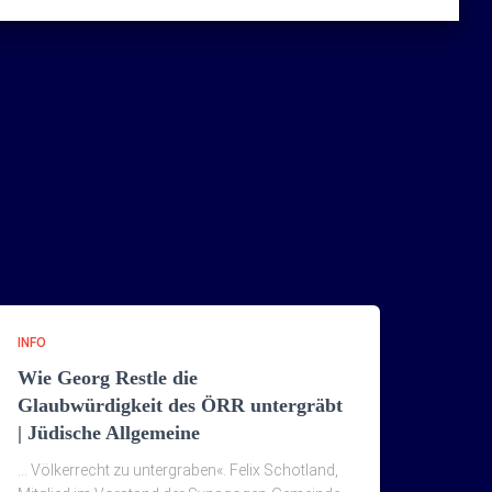
INFO
Wie Georg Restle die
Glaubwürdigkeit des ÖRR untergräbt
| Jüdische Allgemeine
… Völkerrecht zu untergraben«. Felix Schotland,