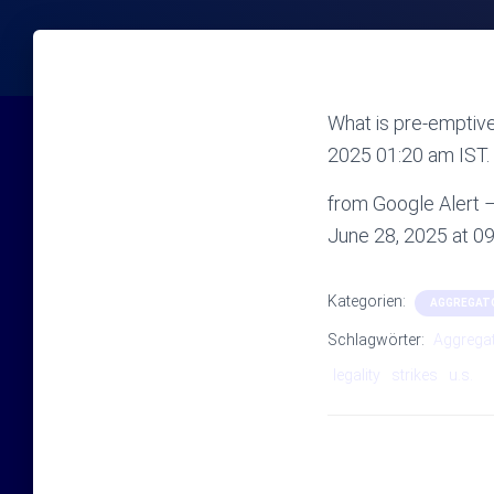
What is pre-emptive
2025 01:20 am IST.
from Google Alert – 
June 28, 2025 at 
Kategorien:
AGGREGAT
Schlagwörter:
Aggrega
legality
strikes
u.s.