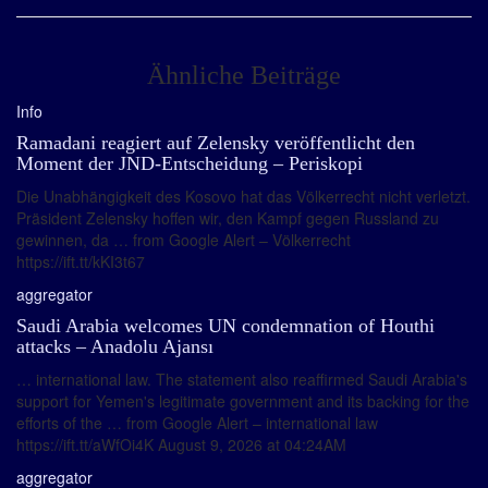
Ähnliche Beiträge
Info
Ramadani reagiert auf Zelensky veröffentlicht den
Moment der JND-Entscheidung – Periskopi
Die Unabhängigkeit des Kosovo hat das Völkerrecht nicht verletzt.
Präsident Zelensky hoffen wir, den Kampf gegen Russland zu
gewinnen, da … from Google Alert – Völkerrecht
https://ift.tt/kKI3t67
aggregator
Saudi Arabia welcomes UN condemnation of Houthi
attacks – Anadolu Ajansı
… international law. The statement also reaffirmed Saudi Arabia's
support for Yemen's legitimate government and its backing for the
efforts of the … from Google Alert – international law
https://ift.tt/aWfOi4K August 9, 2026 at 04:24AM
aggregator