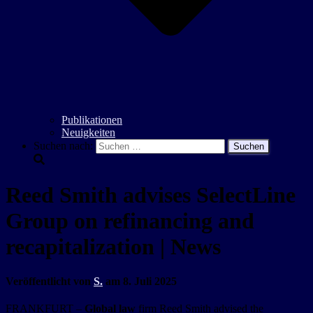
Publikationen
Neuigkeiten
Suchen nach:
Reed Smith advises SelectLine
Group on refinancing and
recapitalization | News
Veröffentlicht von
S.
am
8. Juli 2025
FRANKFURT –
Global law
firm Reed Smith advised the