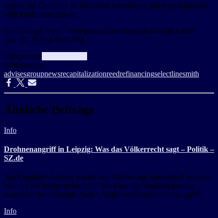
SelectLine Group on its successful refinancing and recapitalization
with funds from private …
from Google Alert – international law https://ift.tt/GUjKwMW
July 08, 2025 at 06:19PM
Kategorien:
aggregator
Info
Schlagwörter:
advises
group
news
recapitalization
reed
refinancing
selectline
smith
Ähnliche Beiträge
Info
Drohnenangriff in Leipzig: Was das Völkerrecht sagt – Politik –
SZ.de
Am Flughafen Leipzig wurde eine Drohne mit Sprengstoff gestoppt.
War das ein kriegerischer Akt? Wie kann die Bundesregierung
reagieren? from Google Alert – Völkerrecht https://ift.tt/yCxgI9S
Info