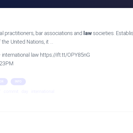
al practitioners, bar associations and
law
societies. Establi
 the United Nations, it …
 international law https://ift.tt/OPY85nG
6:23PM
OR
INFO
‘
commit
day
international