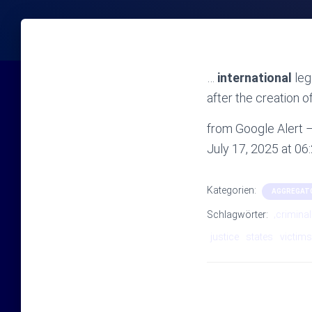
…
international
leg
after the creation of
from Google Alert –
July 17, 2025 at 0
Kategorien:
AGGREGAT
Schlagwörter:
‚criminal
justice
states
victims