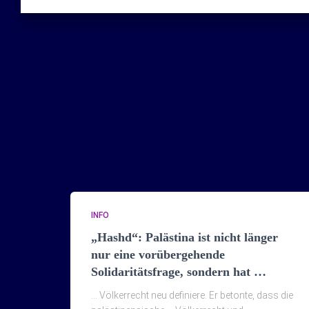
INFO
„Hashd“: Palästina ist nicht länger
nur eine vorübergehende
Solidaritätsfrage, sondern hat …
… Völkerrecht neu definiere. Er betonte, dass die