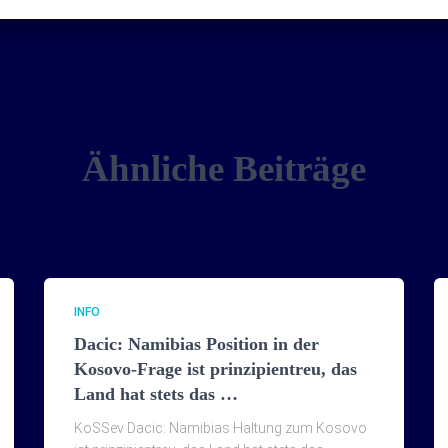
Ähnliche Beiträge
INFO
Dacic: Namibias Position in der
Kosovo-Frage ist prinzipientreu, das
Land hat stets das …
KoSSev Dacic: Namibias Haltung zum Kosovo