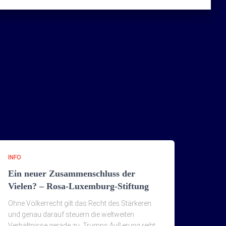
INFO
Ein neuer Zusammenschluss der
Vielen? – Rosa-Luxemburg-Stiftung
Ohne Völkerrecht gilt das Recht des Stärkeren
und genau darauf steuern die weltweiten
Verhältnisse gerade zu. Trumps Äußerung reiht