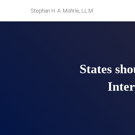
Stephan H. A. Möhrle, LL.M.
States sho
Inte