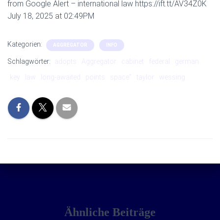
from Google Alert – international law https://ift.tt/AV34Z0K
July 18, 2025 at 02:49PM
Kategorien:
AGGREGATOR
INFO
Schlagwörter:
adopts
Aggregator
cabinet
federal
german
key
law
long-awaited
points
space”
taylor
wessing
Ähnliche Beiträge