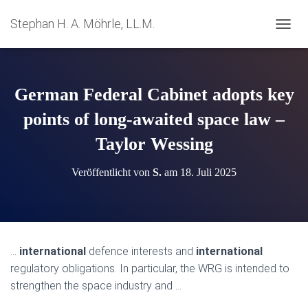
Stephan H. A. Möhrle, LL.M.
N
A
V
I
G
German Federal Cabinet adopts key
A
T
points of long-awaited space law –
I
Taylor Wessing
O
N
U
Veröffentlicht von
S.
am
18. Juli 2025
M
S
C
H
A
L
…
international
defence interests and
international
T
regulatory obligations. In particular, the WRG is intended to
E
N
strengthen the space industry and …