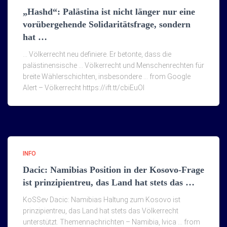
„Hashd“: Palästina ist nicht länger nur eine
vorübergehende Solidaritätsfrage, sondern
hat …
… Völkerrecht neu definiere. Er betonte, dass die
palästinensische … Völkerrecht und Menschenrechten für
breite Wählerschichten, insbesondere … from Google
Alert – Völkerrecht https://ift.tt/cbiEuOI
INFO
Dacic: Namibias Position in der Kosovo-Frage
ist prinzipientreu, das Land hat stets das …
KoSSev Dacic: Namibias Haltung zum Kosovo ist
prinzipientreu, das Land hat stets das Völkerrecht
unterstützt. Themennachrichten – Namibia, Ivica … from