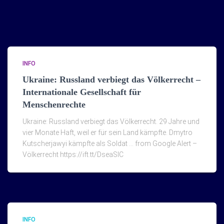
INFO
Ukraine: Russland verbiegt das Völkerrecht –
Internationale Gesellschaft für
Menschenrechte
Ukraine: Russland verbiegt das Völkerrecht. 29 Jahre und
vier Monate Haft, weil er für sein Land kämpfte. Dmytro
Kutscherjawyi kämpfte als Soldat … from Google Alert –
Völkerrecht https://ift.tt/DseaSlC
INFO