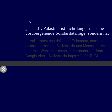
Info
„Hashd“: Palästina ist nicht länger nur eine
vorübergehende Solidaritätsfrage, sondern hat
… Völkerrecht neu definiere. Er betonte, dass die
palästinensische … Völkerrecht und Menschenrechten
für breite Wählerschichten, insbesondere … from
Google Alert – Völkerrecht https://ift.tt/cbiEuOI