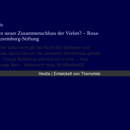
fo
in neuer Zusammenschluss der Vielen? – Rosa-
uxemburg-Stiftung
ne Völkerrecht gilt das Recht des Stärkeren und
nau darauf steuern die weltweiten Verhältnisse gerade
. Trumps Äußerung reiht sich ein in eine … from
ogle Alert – Völkerrecht https://ift.tt/Bn68mDZ
Hestia | Entwickelt von
ThemeIsle