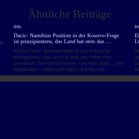
Ähnliche Beiträge
Info
In
Dacic: Namibias Position in der Kosovo-Frage
E
 …
ist prinzipientreu, das Land hat stets das …
L
KoSSev Dacic: Namibias Haltung zum Kosovo ist
Oh
prinzipientreu, das Land hat stets das Völkerrecht
ge
unterstützt. Themennachrichten – Namibia, Ivica … from
zu
Google Alert – Völkerrecht https://ift.tt/72u1v5o
Go