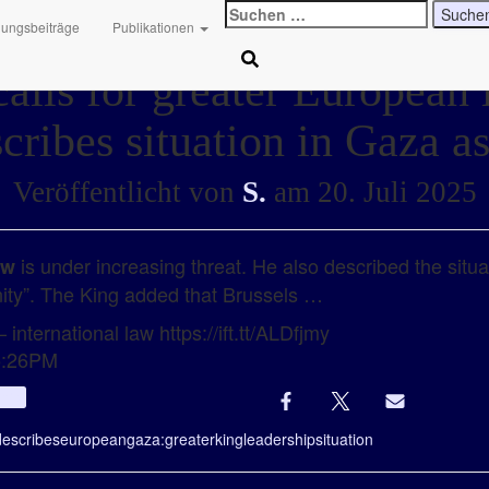
Suchen
hungsbeiträge
Publikationen
nach:
calls for greater European 
cribes situation in Gaza 
Veröffentlicht von
S.
am
20. Juli 2025
is under increasing threat. He also described the situ
aw
ity”. The King added that Brussels …
international law https://ift.tt/ALDfjmy
05:26PM
Info
describes
european
gaza:
greater
king
leadership
situation