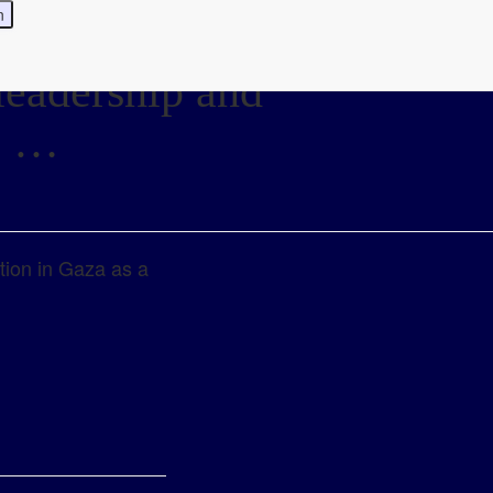
leadership and
as …
ation in Gaza as a