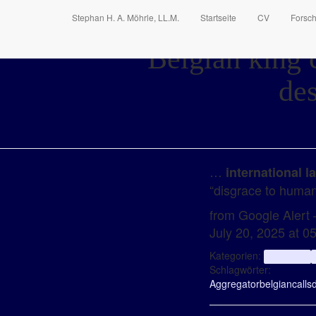
Stephan H. A. Möhrle, LL.M.
Startseite
CV
Forsc
Belgian king 
des
…
international l
“disgrace to human
from Google Alert – 
July 20, 2025 at 
Kategorien:
aggregator
Schlagwörter:
Aggregator
belgian
calls