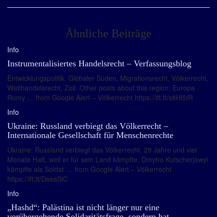
Ähnliche Beiträge
Info
Instrumentalisiertes Handelsrecht – Verfassungsblog
Entwicklungspolitik, Globaler Süden, Migrationsrecht, Völkerrecht,
Welthandelsrecht, Zoll. Other posts about this region: Europa ·
Romy … from Google Alert – Völkerrecht https://ift.tt/s8Hl5tR
Info
Ukraine: Russland verbiegt das Völkerrecht –
Internationale Gesellschaft für Menschenrechte
Ukraine: Russland verbiegt das Völkerrecht. 29 Jahre und vier
Monate Haft, weil er für sein Land kämpfte. Dmytro Kutscherjawyi
kämpfte als Soldat … from Google Alert – Völkerrecht
https://ift.tt/DseaSlC
Info
„Hashd“: Palästina ist nicht länger nur eine
vorübergehende Solidaritätsfrage, sondern hat …