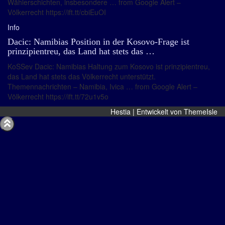
Wählerschichten, insbesondere … from Google Alert –
Völkerrecht https://ift.tt/cbiEuOI
Info
Dacic: Namibias Position in der Kosovo-Frage ist
prinzipientreu, das Land hat stets das …
KoSSev Dacic: Namibias Haltung zum Kosovo ist prinzipientreu,
das Land hat stets das Völkerrecht unterstützt.
Themennachrichten – Namibia, Ivica … from Google Alert –
Völkerrecht https://ift.tt/72u1v5o
Hestia | Entwickelt von
ThemeIsle