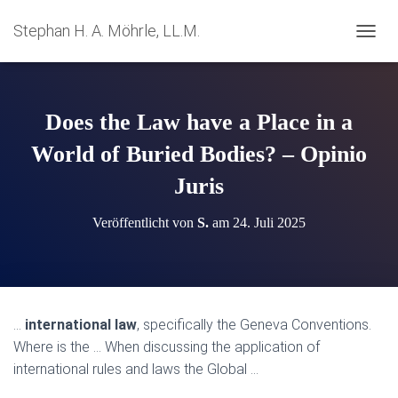
Stephan H. A. Möhrle, LL.M.
N
A
V
I
G
Does the Law have a Place in a
A
T
World of Buried Bodies? – Opinio
I
Juris
O
N
U
Veröffentlicht von
S.
am
24. Juli 2025
M
S
C
H
A
L
…
international law
, specifically the Geneva Conventions.
T
Where is the … When discussing the application of
E
N
international rules and laws the Global …