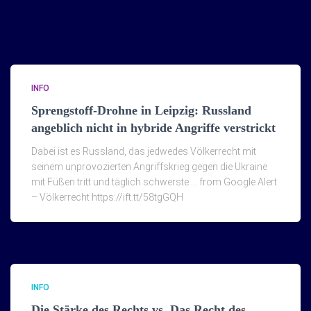
INFO
Sprengstoff-Drohne in Leipzig: Russland
angeblich nicht in hybride Angriffe verstrickt
Dabei ist es Russland, das jedwedes Völkerrecht mit
seinem unprovozierten Angriffskrieg gegen die Ukraine
mit Füßen tritt und täglich schwerste … from Google Alert
– Völkerrecht https://ift.tt/58tgGQH
INFO
Die Stärke des Rechts vs. Das Recht des