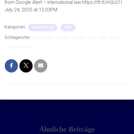
from Google Alert – international law https://ift.tt/nVjUz1I
July 24, 2025 at 12:03PM
Kategorien:
AGGREGATOR
INFO
Schlagwörter:
Aggregator
bodies
buried
juris
law
opinio
place
world
Ähnliche Beiträge