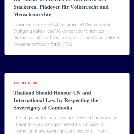
Stärkeren. Plädoyer für Völkerrecht und
Menschenrechte
In seinem aktuellen Buch argumentiert Rechtsanwalt
Wolfgang Kaleck, das Völkerrecht dürfe nicht zur
Diskussion stehen. Denn trotz aller … from Google Alert –
Völkerrecht https://ift.tt/ClviTbS
AGGREGATOR
Thailand Should Honour UN and
International Law by Respecting the
Sovereignty of Cambodia
The long-standing border issues between Cambodia and
Thailand have once again tested the principles of
international law, sovereignty and peaceful … from