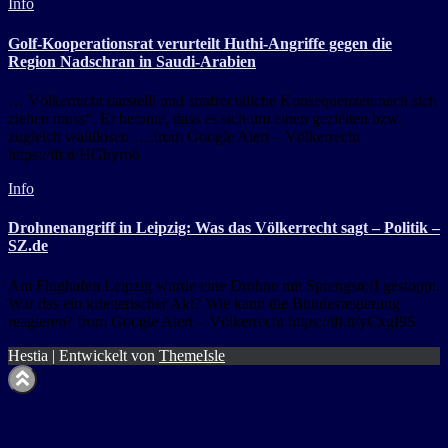
Info
Golf-Kooperationsrat verurteilt Huthi-Angriffe gegen die
Region Nadschran in Saudi-Arabien
… Völkerrecht darstellt und strafrechtliche Konsequenzen nach sich
ziehen muss“. Er betonte, dass es sich um einen gezielten bzw.
zugleich wahllosen … from Google Alert – Völkerrecht
https://ift.tt/HGhyrn6
Info
Drohnenangriff in Leipzig: Was das Völkerrecht sagt – Politik –
SZ.de
Am Flughafen Leipzig wurde eine Drohne mit Sprengstoff gestoppt.
War das ein kriegerischer Akt? Wie kann die Bundesregierung
reagieren? from Google Alert – Völkerrecht https://ift.tt/yCxgI9S
Hestia | Entwickelt von
ThemeIsle