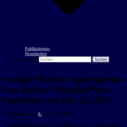
Publikationen
Neuigkeiten
Suchen nach:
Foreign Ministry Spokesperson
Guo Jiakun’s Regular Press
Conference on July 24, 2025
Veröffentlicht von
S.
am
24. Juli 2025
…
international
response to the
global
problem of climate change,