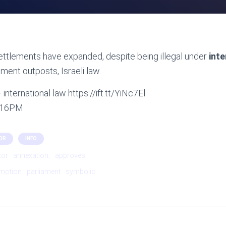
 settlements have expanded, despite being illegal under
inte
ement outposts, Israeli law.
international law https://ift.tt/YiNc7El
5:16PM
OR
INFO
tor
annexation;
approves
motion
parliament
symbolic