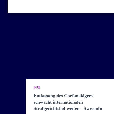
INFO
Entlassung des Chefanklägers
schwächt internationalen
Strafgerichtshof weiter – Swissinfo