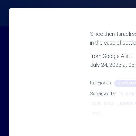
Since then, Israeli
in the case of settl
from Google Alert – 
July 24, 2025 at 0
Kategorien:
AGGREGAT
Schlagwörter:
Aggrega
bank
israeli
jazeera
west