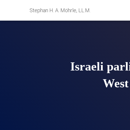
Stephan H. A. Möhrle, LL.M.
Israeli par
West