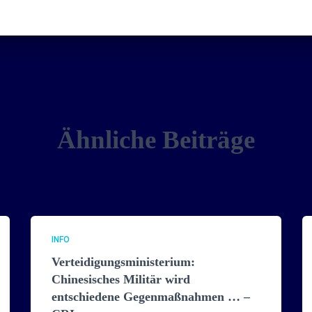
Ähnliche Beiträge
INFO
Verteidigungsministerium:
Chinesisches Militär wird
entschiedene Gegenmaßnahmen … –