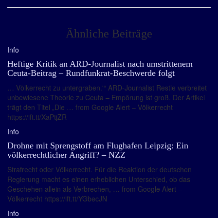
Ähnliche Beiträge
Info
Heftige Kritik an ARD-Journalist nach umstrittenem
Ceuta-Beitrag – Rundfunkrat-Beschwerde folgt
… Völkerrecht zu untergraben.'“ ARD-Journalist Restle verbreitet
unbewiesene Theorie zu Ceuta – Empörung ist groß. Der Artikel
trägt den Titel „Die … from Google Alert – Völkerrecht
https://ift.tt/XaPtjZR
Info
Drohne mit Sprengstoff am Flughafen Leipzig: Ein
völkerrechtlicher Angriff? – NZZ
Strafrecht oder Völkerrecht. Für die Reaktion der deutschen
Regierung macht es einen erheblichen Unterschied, ob das
Geschehen allein als Verbrechen, … from Google Alert –
Völkerrecht https://ift.tt/YGbecJN
Info