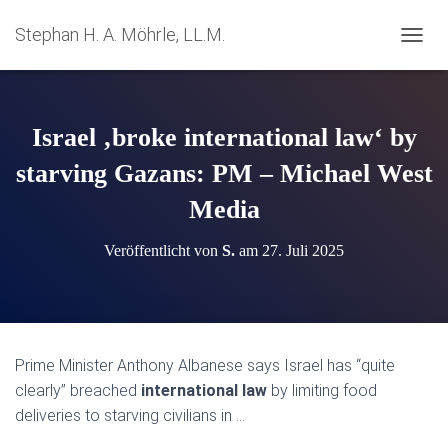
Stephan H. A. Möhrle, LL.M.
N
A
V
I
G
Israel ‚broke international law‘ by
A
T
starving Gazans: PM – Michael West
I
Media
O
N
U
Veröffentlicht von
S.
am
27. Juli 2025
M
S
C
H
A
L
Prime Minister Anthony Albanese says Israel has “quite
T
clearly” breached
international law
by limiting food
E
N
deliveries to starving civilians in …