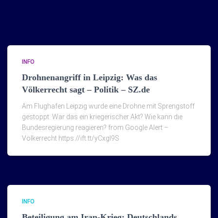
INFO
Drohnenangriff in Leipzig: Was das
Völkerrecht sagt – Politik – SZ.de
Am Flughafen Leipzig wurde eine Drohne mit Sprengstoff
gestoppt. War das ein kriegerischer Akt? Wie kann die
Bundesregierung reagieren? from Google Alert –
Völkerrecht https://ift.tt/yCxgI9S
INFO
Beteiligung am Iran-Krieg: Deutschlands