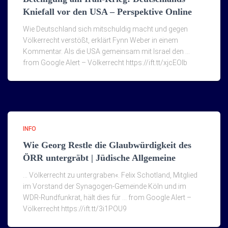
Kniefall vor den USA – Perspektive Online
Wie Deutschland sich mitschuldig macht und gegen
Völkerrecht verstößt, erklärt Fynn Weber in einem
Kommentar. Als die USA gemeinsam mit Israel den …
from Google Alert – Völkerrecht https://ift.tt/xjcEOIb
INFO
Wie Georg Restle die Glaubwürdigkeit des
ÖRR untergräbt | Jüdische Allgemeine
… Völkerrecht zu untergraben«. Felix Schotland, Mitglied
im Vorstand der Synagogen-Gemeinde Köln und im
WDR-Rundfunkrat, hält dies für … from Google Alert –
Völkerrecht https://ift.tt/3i1POU9