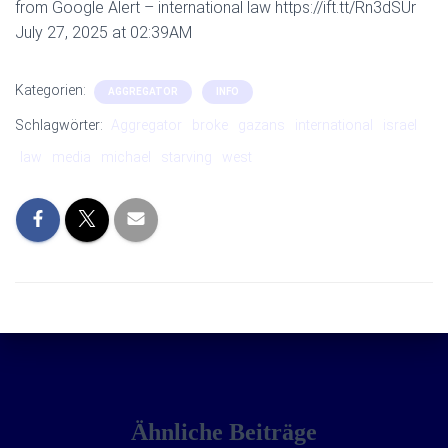
from Google Alert – international law https://ift.tt/Rn3dSUr
July 27, 2025 at 02:39AM
Kategorien:
AGGREGATOR
INFO
Schlagwörter:
Aggregator
broke
gazans
international
israel
law
media
michael
starving
west
Ähnliche Beiträge