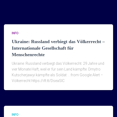
INFO
Ukraine: Russland verbiegt das Völkerrecht –
Internationale Gesellschaft für
Menschenrechte
Ukraine: Russland verbiegt das Völkerrecht. 29 Jahre und
vier Monate Haft, weil er für sein Land kämpfte. Dmytro
Kutscherjawyi kämpfte als Soldat … from Google Alert –
Völkerrecht https://ift.tt/DseaSlC
INFO