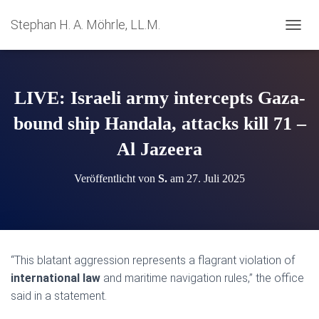
Stephan H. A. Möhrle, LL.M.
N
A
V
I
G
LIVE: Israeli army intercepts Gaza-
A
T
bound ship Handala, attacks kill 71 –
I
Al Jazeera
O
N
U
Veröffentlicht von
S.
am
27. Juli 2025
M
S
C
H
A
L
“This blatant aggression represents a flagrant violation of
T
international law
and maritime navigation rules,” the office
E
N
said in a statement.