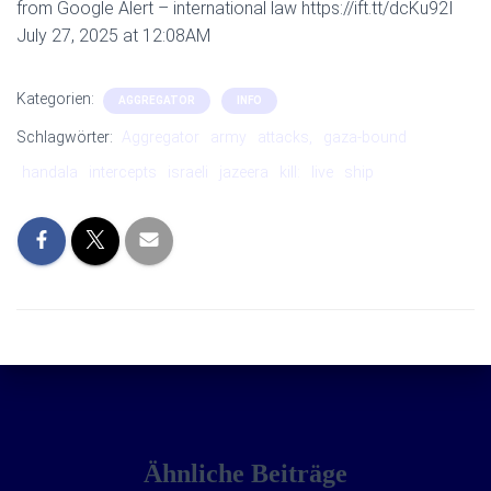
from Google Alert – international law https://ift.tt/dcKu92I
July 27, 2025 at 12:08AM
Kategorien:
AGGREGATOR
INFO
Schlagwörter:
Aggregator
army
attacks,
gaza-bound
handala
intercepts
israeli
jazeera
kill:
live
ship
Ähnliche Beiträge