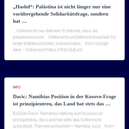
„Hashd“: Palästina ist nicht länger nur eine
vorübergehende Solidaritätsfrage, sondern
hat …
… Völkerrecht neu definiere. Er betonte, dass die
palästinensische … Völkerrecht und Menschenrechten für
breite Wählerschichten, insbesondere … from Google
Alert – Völkerrecht https://ift.tt/cbiEuOI
INFO
Dacic: Namibias Position in der Kosovo-Frage
ist prinzipientreu, das Land hat stets das …
KoSSev Dacic: Namibias Haltung zum Kosovo ist
prinzipientreu, das Land hat stets das Völkerrecht
unterstützt. Themennachrichten – Namibia, Ivica … from