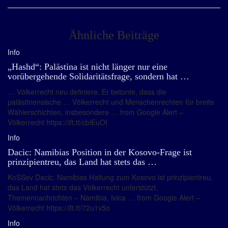
Ähnliche Beiträge
Info
„Hashd“: Palästina ist nicht länger nur eine
vorübergehende Solidaritätsfrage, sondern hat …
… Völkerrecht neu definiere. Er betonte, dass die
palästinensische … Völkerrecht und Menschenrechten für breite
Wählerschichten, insbesondere … from Google Alert –
Völkerrecht https://ift.tt/cbiEuOI
Info
Dacic: Namibias Position in der Kosovo-Frage ist
prinzipientreu, das Land hat stets das …
KoSSev Dacic: Namibias Haltung zum Kosovo ist prinzipientreu,
das Land hat stets das Völkerrecht unterstützt.
Themennachrichten – Namibia, Ivica … from Google Alert –
Völkerrecht https://ift.tt/72u1v5o
Info