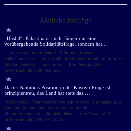
Ähnliche Beiträge
Info
„Hashd“: Palästina ist nicht länger nur eine
vorübergehende Solidaritätsfrage, sondern hat …
… Völkerrecht neu definiere. Er betonte, dass die
palästinensische … Völkerrecht und Menschenrechten für breite
Wählerschichten, insbesondere … from Google Alert –
Völkerrecht https://ift.tt/cbiEuOI
Info
Dacic: Namibias Position in der Kosovo-Frage ist
prinzipientreu, das Land hat stets das …
KoSSev Dacic: Namibias Haltung zum Kosovo ist prinzipientreu,
das Land hat stets das Völkerrecht unterstützt.
Themennachrichten – Namibia, Ivica … from Google Alert –
Völkerrecht https://ift.tt/72u1v5o
Info