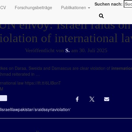
Suchen nach:
CV
Forschungsbeiträge
Publikationen
UN envoy: Israeli raids on
iolation of international l
Veröffentlicht von
S.
am
30. Juli 2025
strikes on Daraa, Sweida and Damascus are clear violation of
internatio
hmad reiterated in …
national law https://ift.tt/6LIBonT
PM
Info
l
israeli
law
pakistan’s
raids
syria
violation‘