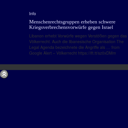
Info
Menschenrechtsgruppen erheben schwere
Kriegsverbrechensvorwürfe gegen Israel
Libanon erhebt Vorwürfe wegen Verstößen gegen das
Völkerrecht. Auch die libanesische Organisation The
Legal Agenda bezeichnete die Angriffe als … from
Google Alert – Völkerrecht https://ift.tt/sz0xDMm